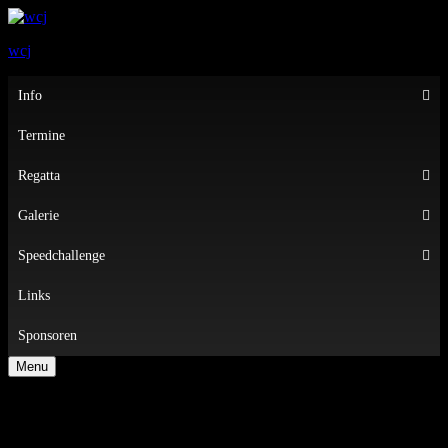
wcj
Primary
Info
Menu
Termine
Regatta
Galerie
Speedchallenge
Links
Sponsoren
Menu
WICHTIG: Terminanpassung
Partnerregatta