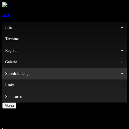
wcj
Primary
Info
Menu
Termine
Regatta
Galerie
Speedchallenge
Links
Sponsoren
Menu
WCJ GPS B-Lake Speedcup 2021