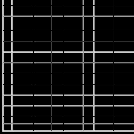
Lake
Nano 155
4,7
B-
23
de Haas
Elisa
32,50
27.05.2021
Lake
Tabou
B-
Loftsail
24
Seemann
Heiko
32,30
23.08.2021
Rocket
Lake
Oxygen 7.8
145
B-
25
Lange
Alexander
29,59
21.04.2021
Raceboard
Loftsails 9.5
Lake
B-
Windsurfer
Windsurfer
26
Brudek
Marlene
28,76
13.08.2021
Lake
LT
LT 5.7
B-
27
de Haas
Anike
28,15
27.05.2021
Lake
B-
28
Böker
Jaiden
27,50
27.05.2021
Lake
B-
Windsurfer
Loftsails
29
Bach
Anna
25,99
29.07.2021
Lake
LT
Oxygen 5.8
B-
30
de Haas
Rieke
25,00
27.05.2021
Lake
B-
31
Janßen
Jule
14,68
28.07.2021
Lake
B-
32
Gertler
Jutta
13,57
28.07.2021
Lake
33
34