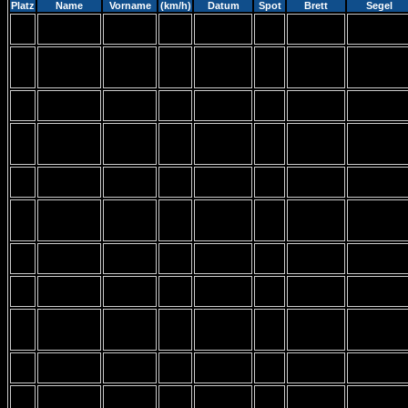
Platz
Name
Vorname
(km/h)
Datum
Spot
Brett
Segel
B-
Starboard
Severne S1
1
Brudek
Lasse
66,09
01.12.2021
Lake
Isonic 90
4.0
Starboard
Loftsails
B-
2
Brudek
Marek
53,28
27.05.2021
Ii-Sonic
Switchblade
Lake
107
HD 6.8
B-
Hejfly
NP V8 Flight
3
Bitter
Uwe
52,10
16.09.2021
Lake
Dropinn M
8.0
Starboard
B-
Loftsails LW
4
Bouhier
Markus
50,14
02.01.2021
Phantom
Lake
II 9.5
380
B-
I99 Evo
Severne
5
Kroll
Hannes
48,02
16.08.2021
Lake
125
Gator 6.0
RRD
B-
6
Swyter
Amke
47,30
21.10.2021
Firemove
NP Atlas 5.8
Lake
112
B-
Fanatic
Gun Sails
7
Alker
Marvin
45,00
22.04.2021
Lake
Shark 120
Stream 6.9
B-
Fanatic
North
8
Gill
Tim
44,85
27.05.2021
Lake
Ultracat
Infinity 6.4
Severne
B-
Starboard
9
Gaulke
Hendrik
43,48
13.01.2021
Switchblade
Lake
Carve 145
7.8
B-
Windsurfer
Windsurfer
10
Schmidt
Danny
40,60
16.08.2021
Lake
LT
LT 5.7
B-
RRD X-
11
Ramirez
Patricio
40,06
16.09.2021
Sailloft 7.0
Lake
Frie 135