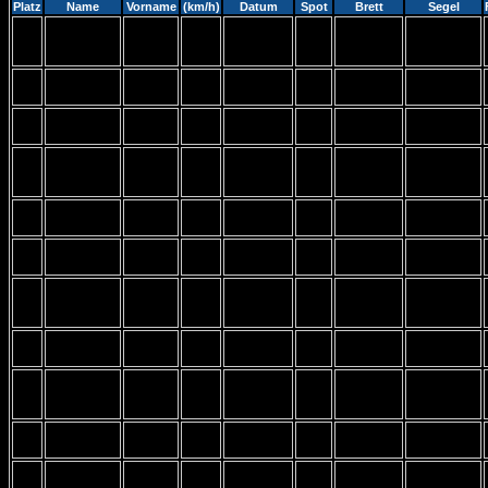
Platz
Name
Vorname
(km/h)
Datum
Spot
Brett
Segel
Starboard
B-
Severne
1
Brudek
Lasse
64,83
16.12.2024
Isonic 67
Lake
Mach 4 7.8
(113l)
B-
NoveNove
Severne
2
Kroll
Hannes
53,50
04.07.2024
Lake
Evo 125
Turbo 7.5
B-
Fanatic
Tushingham
3
Flury
Aom
49,08
01.08.2024
Lake
Falcon
/.8
JP
Duotone F-
B-
4
Krings
Moris
47,04
09.08.2024
Hydrofoil
Pace Cam
Lake
133
7.0
B-
Severne
5
Brudek
Marek
45,99
25.08.2024
IQFoil 95
Lake
Foilglide 7.0
B-
Windsurfer
Windsurfer
6
Bitter
Uwe
41,76
12.09.2024
Lake
LT
LT
Tahe
B-
19
Gönnemann
Markus
41,20
04.08.2024
Windfoil
7.5
Lake
160
B-
Tahe Wind
Severne
7
Brudek
Marlene
39,60
25.08.2024
Lake
Foil 160
Gator 5.7
Severne
B-
Starboard
8
Mühlena
Peer
36,00
08.03.2024
Overdrive
Lake
IQ Foil 95
7.8
Andreas
B-
Starboard
Severne
9
Brand
35,00
14.04.2024
(Joe)
Lake
Pro 165
Gator 6.4
B-
FMX
North e-
17
Kutzner
Henning
33,20
25.08.2024
Lake
Racing
type 6.6