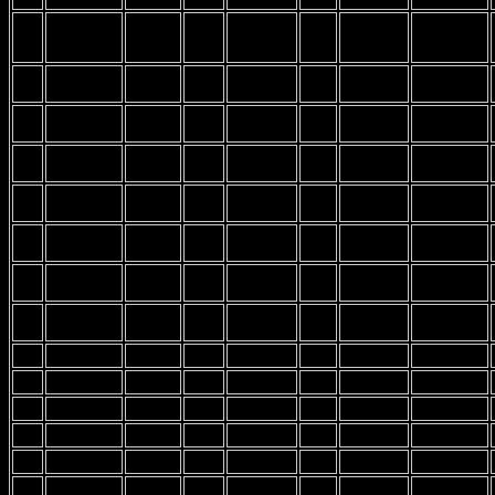
RRD
B-
Severne
10
Krüger
Lea
29,59
16.05.2024
Firemove
Lake
Gator 6.5
135
B-
Windsurfer
Windsurfer
11
de Haas
Rieke
29,30
28.06.2024
Lake
LT
LT
B-
Tushingham
12
Laßen
Martje
29,10
04.07.2024
Carve 145
Lake
Rock 4.7
B-
Exocet
Loftsails
13
Wegner
Axel
27,10
30.06.2024
Lake
380
ULW 9.5
B-
Windsurfer
Windsurfer
14
Dick
Aiku
25,95
15.05.2024
Lake
LT
LT
B-
15
Buthe
Niklas
25,38
15.05.2024
Lake
B-
Windsurfer
Windsurfer
16
Wagner
Sven
24,94
15.05.2024
Lake
LT
LT
B-
Windsurfer
Windsurfer
18
Christoph
Holz
18,40
14.04.2024
Lake
LT
LT
20
21
22
23
24
25