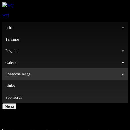
wcj
Primary
Info
Menu
Termine
Regatta
Galerie
Speedchallenge
Links
Sponsoren
Menu
WCJ GPS B-LAKE SPEEDCUP 2024