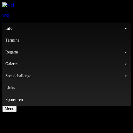
wcj
Primary
Info
Menu
Termine
Regatta
Galerie
Speedchallenge
Links
Sponsoren
Menu
Tagesordnung zur