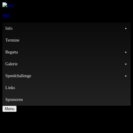
wcj
Primary
Info
Menu
Termine
Regatta
Galerie
Speedchallenge
Links
Sponsoren
Menu
Save the Date !