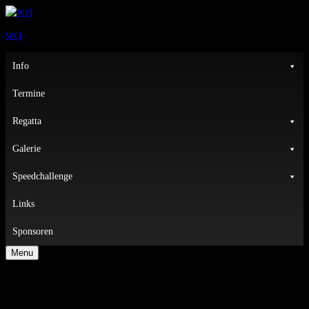
wcj
Primary
Info
Menu
Termine
Regatta
Galerie
Speedchallenge
Links
Sponsoren
Menu
Internationale Deutsche Meisterschaft
der Windsurfer LT in Wilhelmshaven