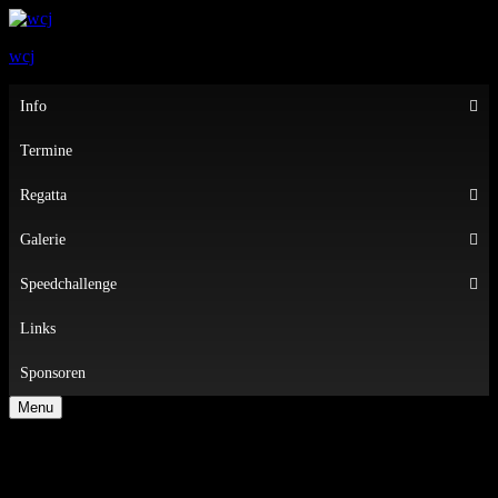
wcj
Primary
Info
Menu
Termine
Regatta
Galerie
Speedchallenge
Links
Sponsoren
Menu
Gemeinsame Putzaktion des Netzwerks
Banter See