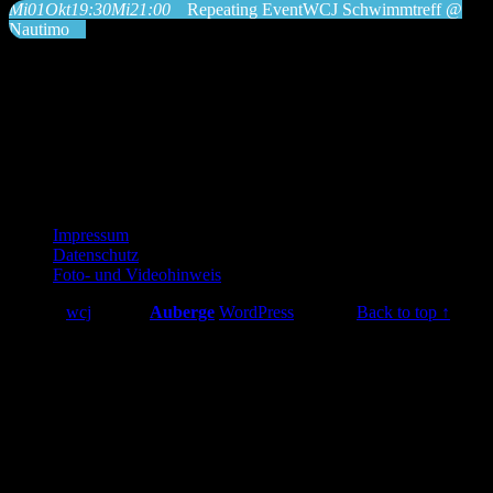
Mi
01
Okt
19:30
Mi
21:00
Repeating Event
WCJ Schwimmtreff @
Nautimo
Uhrzeit
1. Oktober 2025 19:30 - 21:00
(GMT+02:00)
Footer
Impressum
Datenschutz
sidebar
Foto- und Videohinweis
© 2026
wcj
|
Using
Auberge
WordPress
theme.
|
Back to top ↑