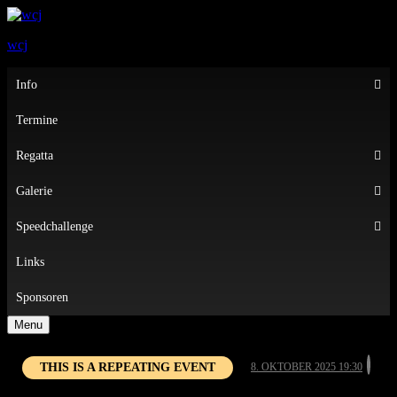
wcj
Primary
Info
Menu
Termine
Regatta
Galerie
Speedchallenge
Links
Sponsoren
Menu
THIS IS A REPEATING EVENT
8. OKTOBER 2025 19:30