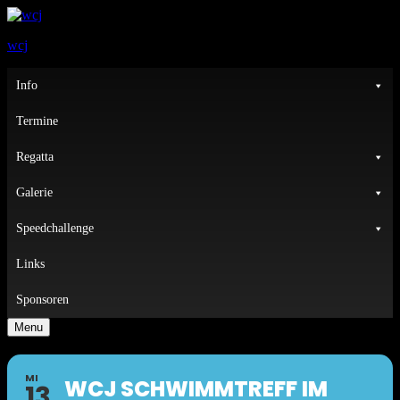
wcj
Primary
Info
Menu
Termine
Regatta
Galerie
Speedchallenge
Links
Sponsoren
Menu
MI
WCJ SCHWIMMTREFF IM
13