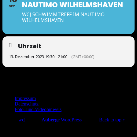
NAUTIMO WILHELMSHAVEN
DEZ
WCJ SCHWIMMTREFF IM NAUTIMO
WILHELMSHAVEN
Uhrzeit
13. Dezember 2023 19:30 - 21:00
(GMT+00:00)
Footer
Impressum
Datenschutz
sidebar
Foto- und Videohinweis
© 2026
wcj
|
Using
Auberge
WordPress
theme.
|
Back to top ↑