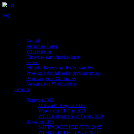
wcj
Primary
MENU
MENU
Menu
Info
Kontakt
Aufnahmeantrag
WCJ Satzung
Hinweise zum Arbeitsdienst
Verein
Aktuelle Besetzung des Vorstandes
Protokolle der Jahreshauptversammung
Benutzung des Containers
Nutzung des Vereinsheims
Termine
Regatta
Regatten 2026
Mittwochs Regatta 2026
Windsurfer LT Cup 2026
WCJ Endurance Surf Trophy 2026
Regatten 2025
MITTWOCHS REGATTA 2025
WINDSURFER LT CUP 2025