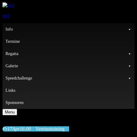
wcj
Primary
Info
Menu
Termine
Regatta
Galerie
Speedchallenge
Links
Sponsoren
Menu
Fr
17
Apr
16:00
Vereinstraining