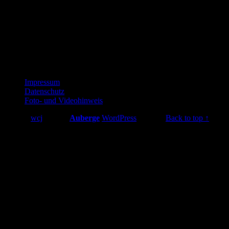
Uhrzeit
17. April 2026 16:00
(GMT+02:00)
Footer
Impressum
Datenschutz
sidebar
Foto- und Videohinweis
© 2026
wcj
|
Using
Auberge
WordPress
theme.
|
Back to top ↑