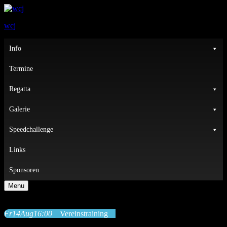
wcj
Primary
Info
Menu
Termine
Regatta
Galerie
Speedchallenge
Links
Sponsoren
Menu
Fr
14
Aug
16:00
Vereinstraining