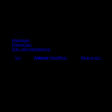
Uhrzeit
14. August 2026 16:00
(GMT+02:00)
Footer
Impressum
Datenschutz
sidebar
Foto- und Videohinweis
© 2026
wcj
|
Using
Auberge
WordPress
theme.
|
Back to top ↑