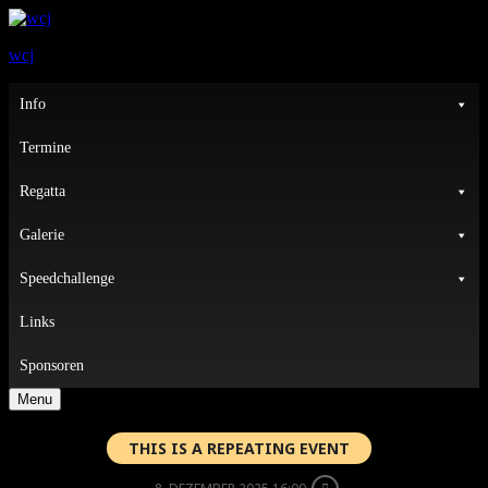
wcj
Primary
Info
Menu
Termine
Regatta
Galerie
Speedchallenge
Links
Sponsoren
Menu
THIS IS A REPEATING EVENT