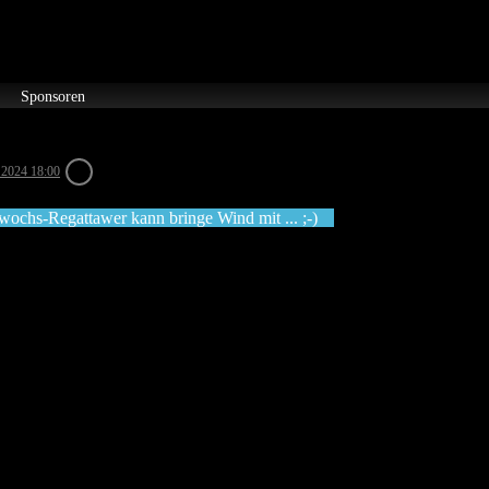
Sponsoren
 2024 18:00
twochs-Regatta
wer kann bringe Wind mit ... ;-)