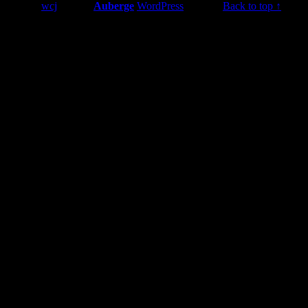
© 2026
wcj
|
Using
Auberge
WordPress
theme.
|
Back to top ↑