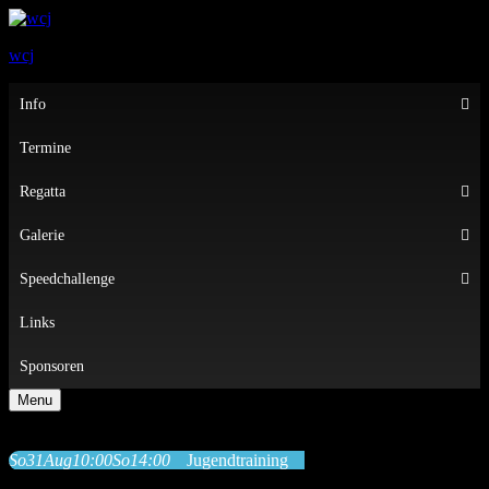
wcj
Primary
Info
Menu
Termine
Regatta
Galerie
Speedchallenge
Links
Sponsoren
Menu
So
31
Aug
10:00
So
14:00
Jugendtraining