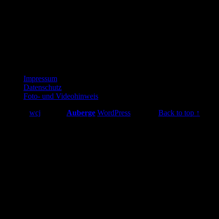
Uhrzeit
31. August 2025 10:00 - 14:00
(GMT+02:00)
Footer
Impressum
Datenschutz
sidebar
Foto- und Videohinweis
© 2026
wcj
|
Using
Auberge
WordPress
theme.
|
Back to top ↑