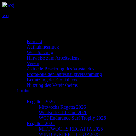
wcj
Primary
MENU
MENU
Menu
Info
Kontakt
Aufnahmeantrag
WCJ Satzung
Hinweise zum Arbeitsdienst
Verein
Aktuelle Besetzung des Vorstandes
Protokolle der Jahreshauptversammung
Benutzung des Containers
Nutzung des Vereinsheims
Termine
Regatta
Regatten 2026
Mittwochs Regatta 2026
Windsurfer LT Cup 2026
WCJ Endurance Surf Trophy 2026
Regatten 2025
MITTWOCHS REGATTA 2025
WINDSURFER LT CUP 2025