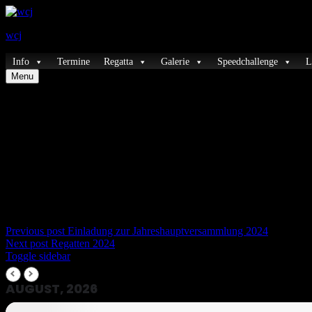
wcj
Primary
Info
Termine
Regatta
Galerie
Speedchallenge
L
Menu
Menu
Befahren des WCJ Geländes verboten !
Aufgrund der starken Niederschläge der letzten Wochen ist der Bod
Mit sportlichem Gruß
Euer Vorstand
Beitragsnavigation
Previous post
Einladung zur Jahreshauptversammlung 2024
Next post
Regatten 2024
Sidebar
Toggle sidebar
AUGUST, 2026