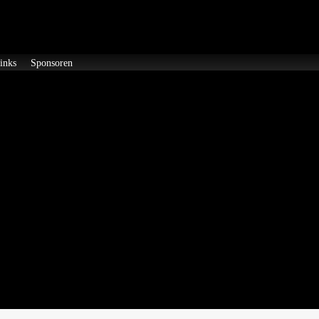
inks
Sponsoren
en des WCJ Geländes vollständig durchweicht. Ein befahren des Gelän