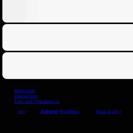
Footer
Impressum
Datenschutz
sidebar
Foto- und Videohinweis
© 2026
wcj
|
Using
Auberge
WordPress
theme.
|
Back to top ↑