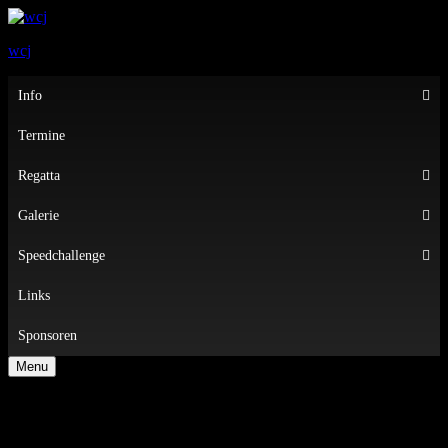
wcj
Primary
Info
Menu
Termine
Regatta
Galerie
Speedchallenge
Links
Sponsoren
Menu
Sommerzeit=Partnerregatta-Zeit 🎉☀️